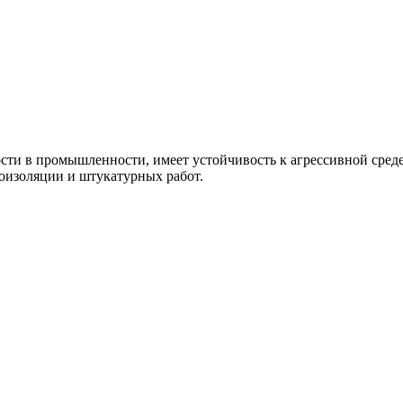
сти
в
промышленности
,
имеет
устойчивость
к
агрессивной
сред
оизоляции
и
штукатурных
работ
.