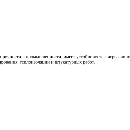
прочности
в
промышленности
,
имеет
устойчивость
к
агрессивн
ирования
,
теплоизоляции
и
штукатурных
работ
.