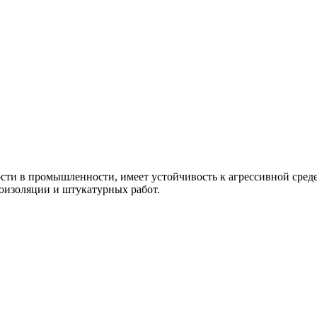
сти
в
промышленности
,
имеет
устойчивость
к
агрессивной
сред
оизоляции
и
штукатурных
работ
.