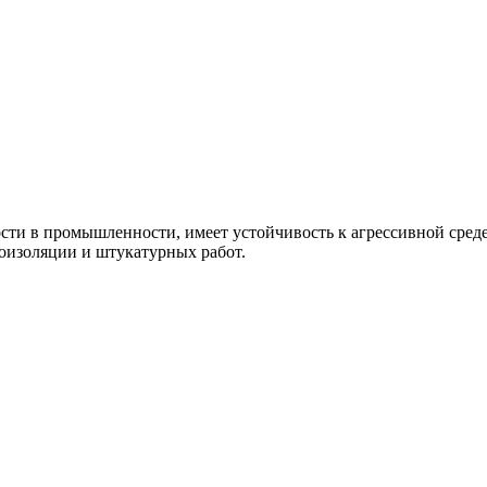
сти
в
промышленности
,
имеет
устойчивость
к
агрессивной
сред
оизоляции
и
штукатурных
работ
.